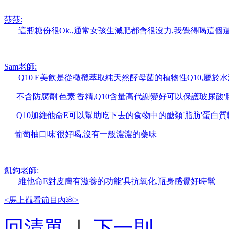
莎莎:
這瓶糖份很Ok.,通常女孩生減肥都會很沒力,我覺得喝這個
Sam老師:
Q10 E美飲是從橄欖萃取純天然酵母菌的植物性Q10,屬於
不含防腐劑'色素'香精,Q10含量高代謝變好可以保護玻尿酸
Q10加維他命E可以幫助吃下去的食物中的醣類'脂肪'蛋白質
葡萄柚口味'很好喝,沒有一般濃濃的藥味
凱鈞老師:
維他命E對皮膚有滋養的功能'具抗氧化,瓶身感覺好時髦
<馬上觀看節目內容>
回清單
｜
下一則