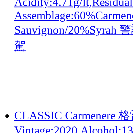
Acidity:4.71g/lt,Residual
Assemblage:60%Carmen
Sauvignon/20%Sy
駕
CLASSIC Carmener
Vintage:2020,Alcohol:1