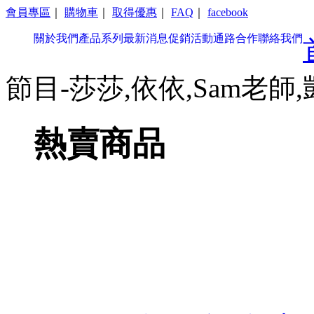
會員專區
｜
購物車
｜
取得優惠
｜
FAQ
｜
facebook
關於我們
產品系列
最新消息
促銷活動
通路合作
聯絡我們
節目-莎莎,依依,Sam老師,凱
熱賣商品