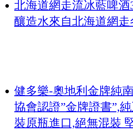
北海道網走流冰藍啤酒35
釀造水來自北海道網走
健多樂-奧地利金牌純
協會認證”金牌證書”,純
裝原瓶進口,絕無混裝 