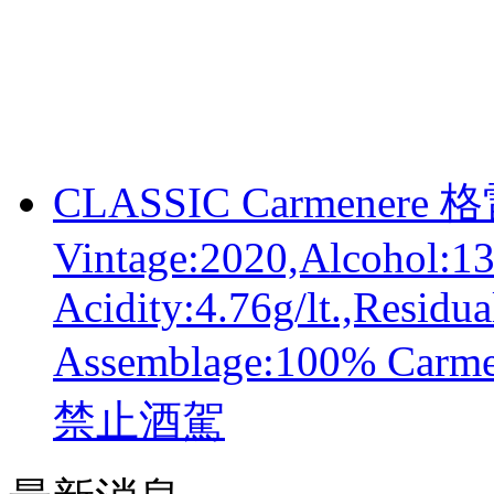
CLASSIC Carmene
Vintage:2020,Alcohol:1
Acidity:4.76g/lt.,Residua
Assemblage:100% C
禁止酒駕