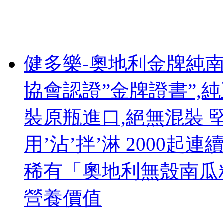
健多樂-奧地利金牌純
協會認證”金牌證書”,純
裝原瓶進口,絕無混裝 
用’沾’拌’淋 2000起連
稀有「奧地利無殼南瓜籽
營養價值