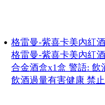
格雷曼-紫喜卡美內紅
格雷曼-紫喜卡美內紅酒7
合金酒盒x1盒 警語: 
飲酒過量有害健康 禁