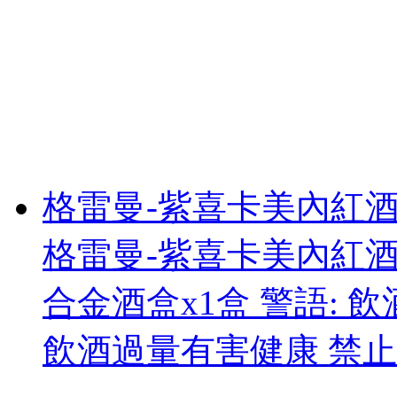
格雷曼-紫喜卡美內紅
格雷曼-紫喜卡美內紅酒7
合金酒盒x1盒 警語: 
飲酒過量有害健康 禁