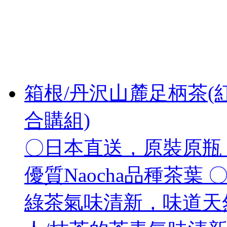
箱根/丹沢山麓足柄茶(紅
合購組)
〇日本直送，原裝原瓶 
優質Naocha品種茶葉
綠茶氣味清新，味道天