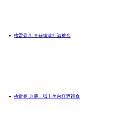
格雷曼-紅喜蘇維翁紅酒禮盒
格雷曼-典藏二號卡美內紅酒禮盒