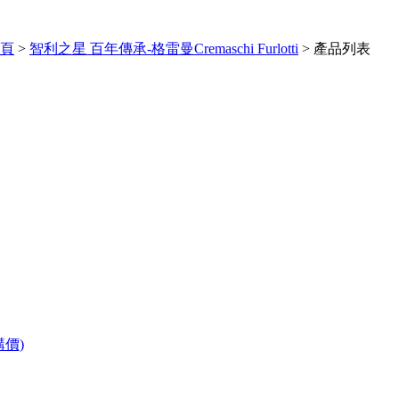
頁
>
智利之星 百年傳承-格雷曼Cremaschi Furlotti
> 產品列表
購價)