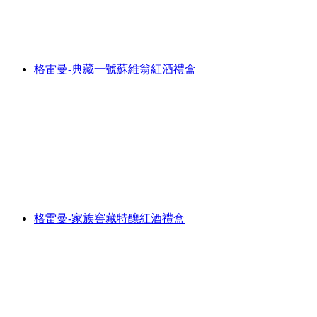
格雷曼-典藏一號蘇維翁紅酒禮盒
格雷曼-家族窖藏特釀紅酒禮盒