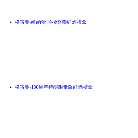
格雷曼-維納蕾 頂極尊崇紅酒禮盒
格雷曼-130周年特釀限量版紅酒禮盒