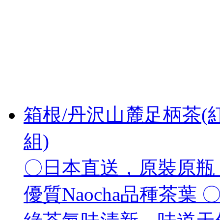
箱根/丹沢山麓足柄茶(紅
組)
〇日本直送，原裝原瓶 
優質Naocha品種茶葉