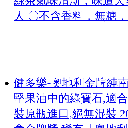
綠茶氣味清新，味道天
人 〇不含香料，無糖
健多樂-奧地利金牌純
堅果油中的綠寶石,適合:
裝原瓶進口,絕無混裝 20