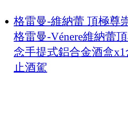
格雷曼-維納蕾 頂極尊
格雷曼-Vénere維納蕾
念手提式鋁合金酒盒x1盒
止酒駕